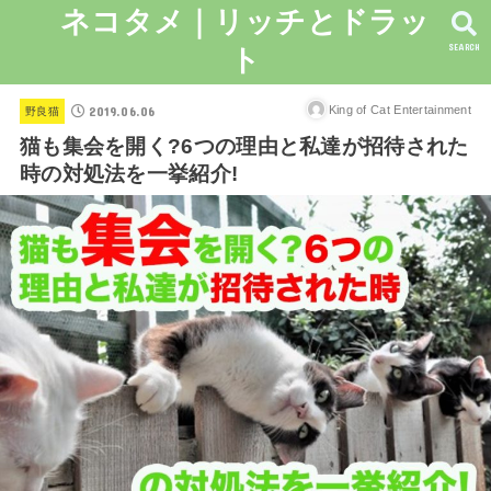
ネコタメ｜リッチとドラッ
SEARCH
ト
2019.06.06
King of Cat Entertainment
野良猫
猫も集会を開く?6つの理由と私達が招待された
時の対処法を一挙紹介!