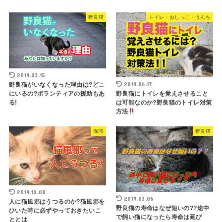
野良猫
トイレ・おしっこ・うんち
2019.03.15
2019.06.17
野良猫がいなくなった理由は?どこ
野良猫にトイレを覚えさせること
にいるの?ボランティアの援助もあ
は可能なのか?野良猫のトイレ対策
る!
方法
保護
野良猫
2019.10.08
2019.03.06
人に猫風邪はうつるのか?猫風邪を
野良猫の寿命はなぜ短いの??途中
ひいた時に必ずやっておきたいこ
で飼い猫になったら寿命は延び
ととは