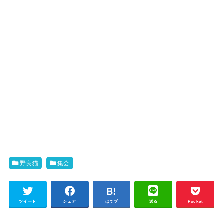
野良猫
集会
ツイート
シェア
はてブ
送る
Pocket