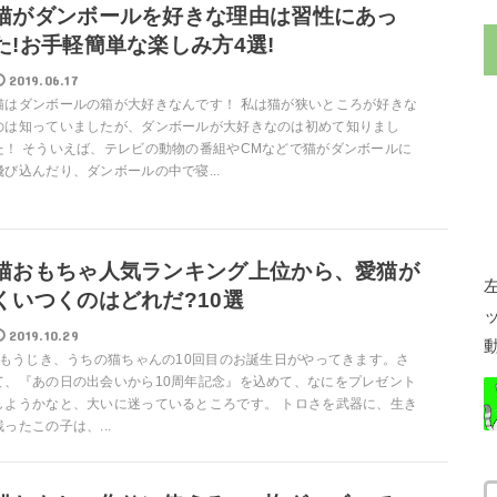
猫がダンボールを好きな理由は習性にあっ
た!お手軽簡単な楽しみ方4選!
2019.06.17
猫はダンボールの箱が大好きなんです！ 私は猫が狭いところが好きな
のは知っていましたが、ダンボールが大好きなのは初めて知りまし
た！ そういえば、テレビの動物の番組やCMなどで猫がダンボールに
飛び込んだり、ダンボールの中で寝...
猫おもちゃ人気ランキング上位から、愛猫が
くいつくのはどれだ?10選
2019.10.29
もうじき、うちの猫ちゃんの10回目のお誕生日がやってきます。さ
て、『あの日の出会いから10周年記念』を込めて、なにをプレゼント
しようかなと、大いに迷っているところです。 トロさを武器に、生き
残ったこの子は、...