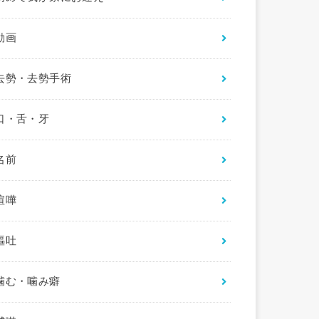
動画
去勢・去勢手術
口・舌・牙
名前
喧嘩
嘔吐
噛む・噛み癖