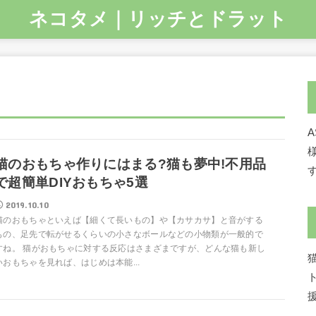
ネコタメ｜リッチとドラット
猫のおもちゃ作りにはまる?猫も夢中!不用品
で超簡単DIYおもちゃ5選
2019.10.10
猫のおもちゃといえば【細くて長いもの】や【カサカサ】と音がする
もの、足先で転がせるくらいの小さなボールなどの小物類が一般的で
すね。 猫がおもちゃに対する反応はさまざまですが、どんな猫も新し
いおもちゃを見れば、はじめは本能...