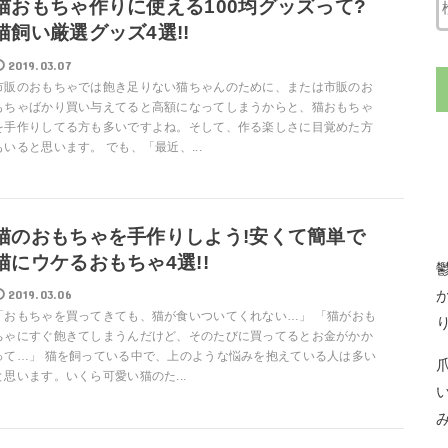
猫おもちゃ作りに使える100均グッズって?
猫飼い厳選グッズ4選!!
2019.03.07
市販のおもちゃでは飽き足りない猫ちゃんのために、または市販のお
もちゃばかり買い与えてると高額になってしまうからと、猫おもちゃ
を手作りしてる方も多いですよね。そして、作る楽しさに目覚めた方
もいると思います。 でも、「最近、...
猫のおもちゃを手作りしよう!安くて簡単で
猫にウケるおもちゃ4選!!
2019.03.06
「おもちゃを買ってきても、猫が食いついてくれない…」 「猫がおも
ちゃにすぐ飽きてしまうんだけど、そのたびに買ってるとお金がかか
って…」 猫を飼っている中で、上のような悩みを抱えている人は多い
と思います。いくら可愛い猫のた...