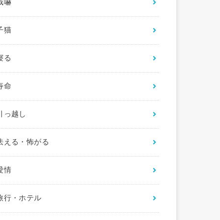
威嚇
子猫
寝る
寿命
引っ越し
怯える・怖がる
愛情
旅行・ホテル