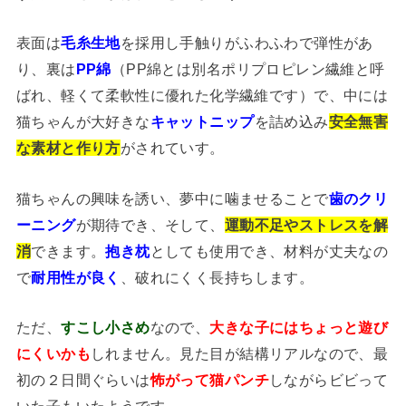
表面は
毛糸生地
を採用し手触りがふわふわで弾性があ
り、裏は
PP綿
（PP綿とは別名ポリプロピレン繊維と呼
ばれ、軽くて柔軟性に優れた化学繊維です）で、中には
猫ちゃんが大好きな
キャットニップ
を詰め込み
安全無害
な素材と作り方
がされていす。
猫ちゃんの興味を誘い、夢中に噛ませることで
歯のクリ
ーニング
が期待でき、そして、
運動不足やストレスを解
消
できます。
抱き枕
としても使用でき、材料が丈夫なの
で
耐用性が良く
、破れにくく長持ちします。
ただ、
すこし小さめ
なので、
大きな子にはちょっと遊び
にくいかも
しれません。見た目が結構リアルなので、最
初の２日間ぐらいは
怖がって猫パンチ
しながらビビって
いた子もいたようです。