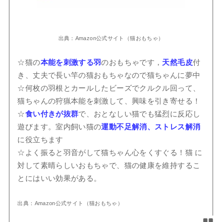
出典：Amazon公式サイト（猫おもちゃ）
☆猫の
本能を刺激する羽
のおもちゃです，
天然毛皮
付
き、丈夫で長い竿の猫おもちゃなので猫ちゃんに夢中
☆何枚の羽根とカールしたビーズでクルクル回って、
猫ちゃんの狩猟本能を刺激して、興味を引き寄せる！
☆
食い付きが抜群
で、おとなしい猫でも猛烈に反応し
遊びます。室内飼い猫の
運動不足解消、ストレス解消
に役立ちます
☆よく振ると羽音がして猫ちゃん心をくすぐる！猫 に
対して素晴らしいおもちゃで、猫の健康を維持するこ
とにはいい効果がある。
出典：Amazon公式サイト（猫おもちゃ）