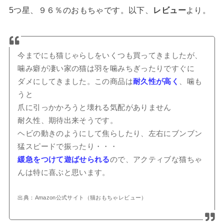
5つ星、９６％のおもちゃです。以下、
レビュー
より。
今までにも猫じゃらしをいくつも買ってきましたが、
噛み癖が凄い家の猫は羽を噛みちぎったりですぐに
ダメにしてきました。この商品は
耐久性が高く
、噛も
うと
爪に引っかかろうと壊れる気配がありません
耐久性、期待出来そうです。
ヘビの動きのようにして焦らしたり、左右にブンブン
猛スピードで振ったり・・・
緩急をつけて遊ばせられる
ので、アクティブな猫ちゃ
んは特に喜ぶと思います。
出典：Amazon公式サイト（猫おもちゃレビュー）