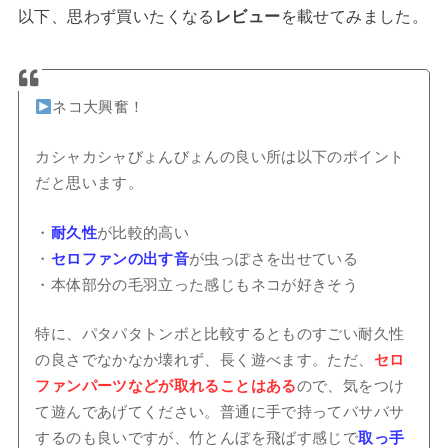
以下、思わず買いたくなる
レビュー
を載せてみました。
ネコ大興奮！
カシャカシャびょんびょんの良い所は以下のポイント
だと思います。
・
耐久性
が比較的高い
・
セロファンの出す音
が虫っぽさを出せている
・本体部分の毛羽立った感じもネコが好きそう
特に、パタパタトンボと比較するとものすごい耐久性
の良さでなかなか壊れず、長く遊べます。ただ、
セロ
ファンパーツなどが取れ
ることはある
ので、気をつけ
て遊んであげてください。普通に手で持ってバサバサ
するのも良いですが、竹とんぼを飛ばす感じで
取っ手