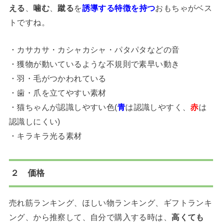
える
、
噛む
、
蹴る
を
誘導する特徴を持つ
おもちゃがベス
トですね。
・カサカサ・カシャカシャ・パタパタなどの音
・獲物が動いているような不規則で素早い動き
・羽・毛がつかわれている
・歯・爪を立てやすい素材
・猫ちゃんが認識しやすい色(
青
は認識しやすく、
赤
は
認識しにくい)
・キラキラ光る素材
２
価格
売れ筋ランキング、ほしい物ランキング、ギフトランキ
ング、から推察して、自分で購入する時は、
高くても