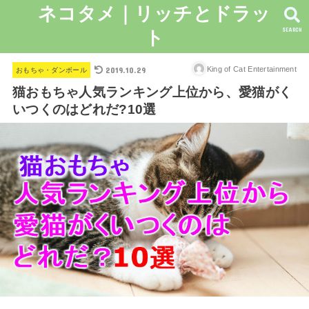
ネコタメ｜リッチとドラッ
SEARCH
ト
2019.10.29
King of Cat Entertainment
おもちゃ・ダンボール
猫おもちゃ人気ランキング上位から、愛猫がく
いつくのはどれだ?10選