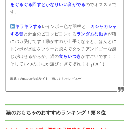
をぐるぐる回すとかなりいい音がでる
のでオススメで
す。
キラキラする
レインボー色な羽根と、
カシャカシャ
する音
と針金のビヨンビヨンする
ランダムな動き
が猫
にバカ受けです！動かすのが上手くなると、ほんとに
トンボが水面をツツーと飛んでタッチアンドゴーな感
じが出せるからか、猫の
食らいつき
がすごいです！！
そしていつのまにか遊びすぎて壊れます┐(‘д｀)
出典：Amazon公式サイト（猫おもちゃレビュー）
猫のおもちゃのおすすめランキング！第８位