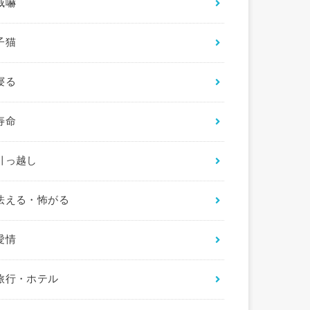
威嚇
子猫
寝る
寿命
引っ越し
怯える・怖がる
愛情
旅行・ホテル