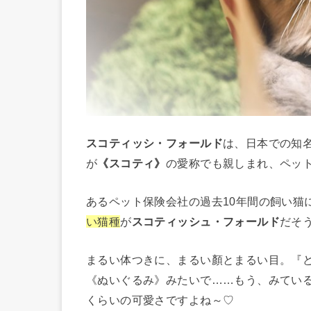
スコティッシ・フォールド
は、日本での知
が
《スコティ》
の愛称でも親しまれ、ペッ
あるペット保険会社の過去10年間の飼い猫
い猫種
が
スコティッシュ・フォールド
だそ
まるい体つきに、まるい顏とまるい目。『
《ぬいぐるみ》みたいで……もう、みている
くらいの可愛さですよね～♡