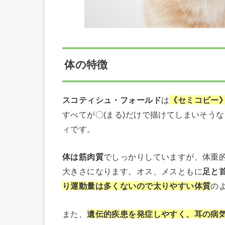
体の特徴
スコティシュ・フォールド
は
《セミコビー
すべてが〇(まる)だけで描けてしまいそうな
ィです。
体は筋肉質
でしっかりしていますが、体重
大きさになります。オス、メスともに
足と
り運動量は多くないので太りやすい体質
の
また、
遺伝的疾患を発症しやすく、耳の病