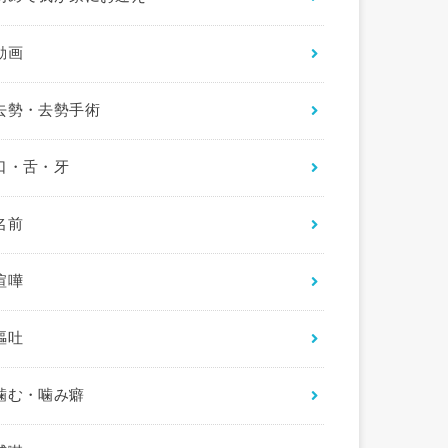
動画
去勢・去勢手術
口・舌・牙
名前
喧嘩
嘔吐
噛む・噛み癖