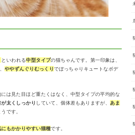
》
といわれる
中型タイプ
の猫ちゃんです。第一印象は、
、
ややずんぐりむっくり
でぽっちゃりキュートなボデ
的には見た目ほど重たくはなく、中型タイプの平均的な
首が太くしっかり
していて、個体差もありますが、
あま
ようです。
気にもかかりやすい猫種
です。