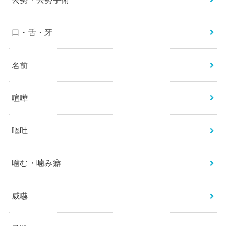
口・舌・牙
名前
喧嘩
嘔吐
噛む・噛み癖
威嚇