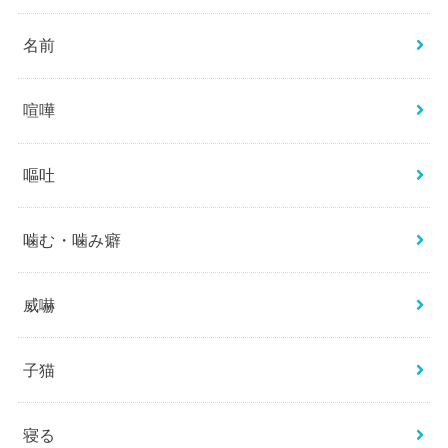
名前
喧嘩
嘔吐
噛む・噛み癖
威嚇
子猫
寝る