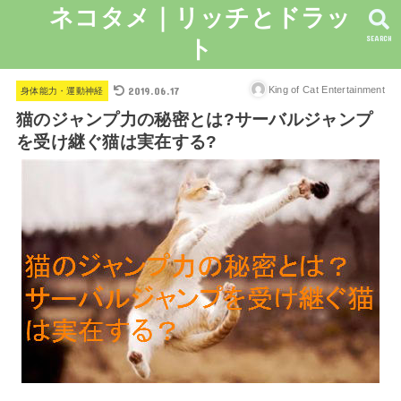
ネコタメ｜リッチとドラッ
SEARCH
ト
2019.06.17
King of Cat Entertainment
身体能力・運動神経
猫のジャンプ力の秘密とは?サーバルジャンプ
を受け継ぐ猫は実在する?