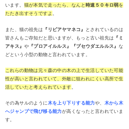
います。
猫が本気で走ったら、なんと
時速５０キロ弱
を
たたき出すそうですよ
。
また、猫の祖先は
『リビアヤマネコ』
とされているのは
皆さんもご存知だと思いますが、もっと古い祖先は
『ミ
アキス』
や
『プロアイルルス』『プセウダエルルス』
な
どという小型の動物と言われています。
これらの動物は元々森の中の木の上で生活していた可能
性が高いと言われていて、外敵に狙われにくい高所で生
活していたと考えられています
。
その為サルのように
木を上り下りする能力
や、
木から木
へジャンプで飛び移る能力
が高くなったと言われていま
す。