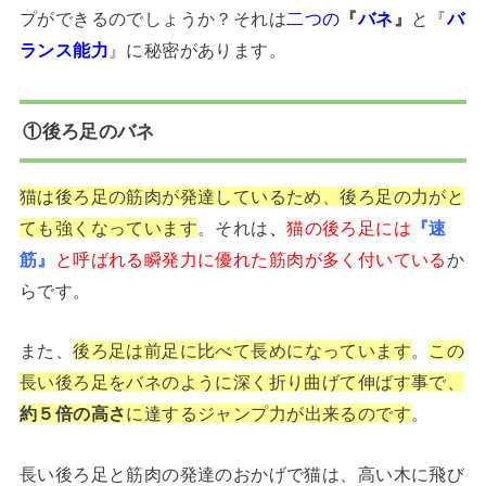
プができるのでしょうか？それは
二つの
『
バネ
』
と『
バ
ランス能力
』に秘密があります。
①後ろ足のバネ
猫は後ろ足の筋肉が発達しているため、後ろ足の力がと
ても強くなっています
。それは
、
猫の後ろ足には
『速
筋』
と呼ばれる瞬発力に優れた筋肉が多く付いている
か
らです。
また、
後ろ足は前足に比べて長めになっています
。
この
長い後ろ足をバネのように深く折り曲げて伸ばす事で、
約５倍の高さ
に達するジャンプ力が出来るのです
。
長い後ろ足と筋肉の発達のおかげで猫は、高い木に飛び