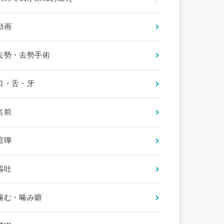
動画
去勢・去勢手術
口・舌・牙
名前
喧嘩
嘔吐
噛む・噛み癖