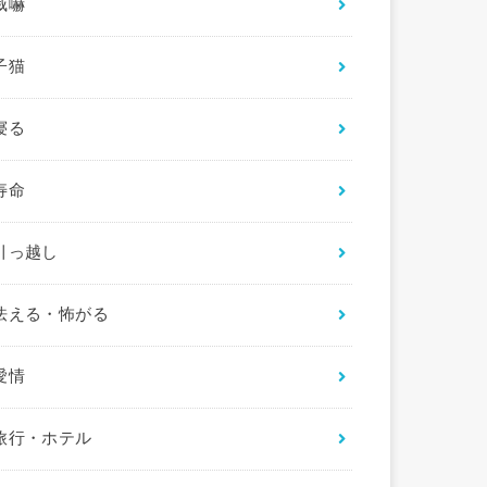
威嚇
子猫
寝る
寿命
引っ越し
怯える・怖がる
愛情
旅行・ホテル