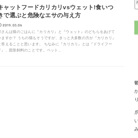
キャットフードカリカリvsウェット!食いつ
きで選ぶと危険なエサの与え方
2019.03.06
皆さんは猫のごはんに『カリカリ』と『ウェット』のどちらをあげて
いますか？ うちの猫もそうですが、きっと大多数の方が『カリカリ』
と答えることと思います。 ちなみに『カリカリ』とは『ドライフー
ド』、固形飼料のことです。ペット...