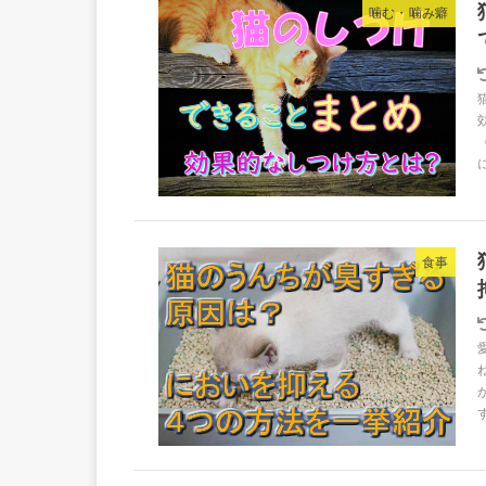
噛む・噛み癖
食事