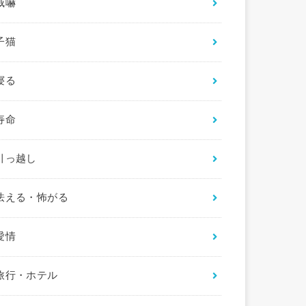
威嚇
子猫
寝る
寿命
引っ越し
怯える・怖がる
愛情
旅行・ホテル