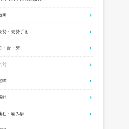
動画
去勢・去勢手術
口・舌・牙
名前
喧嘩
嘔吐
噛む・噛み癖