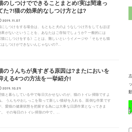
猫のしつけでできることまとめ!実は間違っ
てた?!猫の効果的なしつけ方とは?
2019.11.07
猫にしつけをする場合は、もともと犬のようなしつけ方をしてもほぼ
効果がないということを、あなたはご存知でしょうか? 一般的には
《猫にしつけをする》ことは、難しいというイメージや「そもそも猫
にはしつけができないんじゃないの?...
猫のうんちが臭すぎる原因は?またにおいを
抑える4つの方法を一挙紹介!
2019.10.29
愛猫と暮らしている中で毎日欠かせないのが、猫のトイレ掃除ですよ
ね。 うんちやおしっこを取って新しい猫砂を入れる、面倒な作業です
が、愛猫の健康状態を把握する為には大事な日課作業となってきま
す。 その毎日のトイレ掃除の中で、...